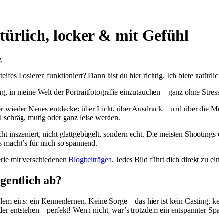
türlich, locker
&
mit Gefühl
g
eifes Posieren funktioniert? Dann bist du hier richtig. Ich biete natürl
ng, in meine Welt der Portraitfotografie einzutauchen – ganz ohne Stre
mer wieder Neues entdecke: über Licht, über Ausdruck – und über die 
l schräg, mutig oder ganz leise werden.
cht inszeniert, nicht glattgebügelt, sondern echt. Die meisten Shootin
 macht’s für mich so spannend.
erie mit verschiedenen
Blogbeiträgen
. Jedes Bild führt dich direkt zu e
igentlich ab?
llem eins: ein Kennenlernen. Keine Sorge – das hier ist kein Casting
der entstehen – perfekt! Wenn nicht, war’s trotzdem ein entspannter S