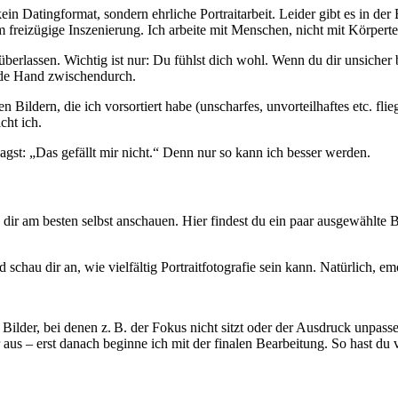
 kein Datingformat, sondern ehrliche Portraitarbeit. Leider gibt es in d
m freizügige Inszenierung. Ich arbeite mit Menschen, nicht mit Körpert
r überlassen. Wichtig ist nur: Du fühlst dich wohl. Wenn du dir unsicher
ende Hand zwischendurch.
dern, die ich vorsortiert habe (unscharfes, unvorteilhaftes etc. fliegt 
cht ich.
agst: „Das gefällt mir nicht.“ Denn nur so kann ich besser werden.
u dir am besten selbst anschauen. Hier findest du ein paar ausgewählte
d schau dir an, wie vielfältig Portraitfotografie sein kann. Natürlich, 
der, bei denen z. B. der Fokus nicht sitzt oder der Ausdruck unpassen
 aus – erst danach beginne ich mit der finalen Bearbeitung. So hast du 