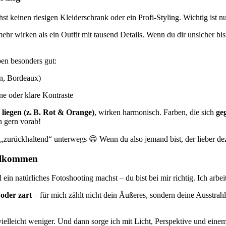
st keinen riesigen Kleiderschrank oder ein Profi-Styling. Wichtig ist n
hr wirken als ein Outfit mit tausend Details. Wenn du dir unsicher bis
ben besonders gut:
ün, Bordeaux)
öne oder klare Kontraste
liegen (z. B. Rot & Orange)
, wirken harmonisch. Farben, die sich
ge
h gern vorab!
 „zurückhaltend“ unterwegs 😄 Wenn du also jemand bist, der lieber dez
willkommen
in natürliches Fotoshooting machst – du bist bei mir richtig. Ich arb
 oder zart
– für mich zählt nicht dein Äußeres, sondern deine Ausstrah
vielleicht weniger. Und dann sorge ich mit Licht, Perspektive und eine