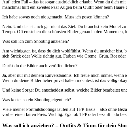
Auf jeden Fall – das ist sogar ausdrücklich erlaubt. Wenn du dich mi
manchmal hilft ein zweites Paar Augen beim Outfit oder beim Haare
Ich habe sowas noch nie gemacht. Muss ich posen können?
Nein. Und das ist auch gar nicht das Ziel. Du brauchst kein Model zu
Tempo. Oft entstehen die schönsten Bilder genau in den Momenten, in 
Was soll ich zum Shooting anziehen?
Am wichtigsten ist, dass du dich wohlfühlst. Wenn du unsicher bist,
sich Strick oder Wolle richtig gut. Farben wie Creme, Grün, Rot oder
Darfst du die Bilder auch veröffentlichen?
Ja, aber nur mit deinem Einverständnis. Ich freue mich immer, wenn i
Wenn du deine Bilder lieber privat halten möchtest, ist das völlig okay
Und keine Sorge: Du entscheidest selbst, welche Bilder bearbeitet un
Was kostet so ein Shooting eigentlich?
Viele meiner Portraitshootings laufen auf TFP-Basis – also ohne Bezah
vorher einen fairen Preis. Wichtig: Egal ob TFP oder bezahlt – du bek
Was soll ich anziehen? – Outfits
&
Tipps für dein Sho