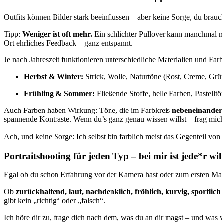
Outfits können Bilder stark beeinflussen – aber keine Sorge, du brauch
Tipp:
Weniger ist oft mehr.
Ein schlichter Pullover kann manchmal me
Ort ehrliches Feedback – ganz entspannt.
Je nach Jahreszeit funktionieren unterschiedliche Materialien und Far
Herbst & Winter:
Strick, Wolle, Naturtöne (Rost, Creme, Gr
Frühling & Sommer:
Fließende Stoffe, helle Farben, Pastellt
Auch Farben haben Wirkung: Töne, die im Farbkreis
nebeneinander 
spannende Kontraste. Wenn du’s ganz genau wissen willst – frag mic
Ach, und keine Sorge: Ich selbst bin farblich meist das Gegenteil von
Portraitshooting für jeden Typ – bei mir ist jede*r 
Egal ob du schon Erfahrung vor der Kamera hast oder zum ersten Mal e
Ob
zurückhaltend, laut, nachdenklich, fröhlich, kurvig, sportlich
gibt kein „richtig“ oder „falsch“.
Ich höre dir zu, frage dich nach dem, was du an dir magst – und was 