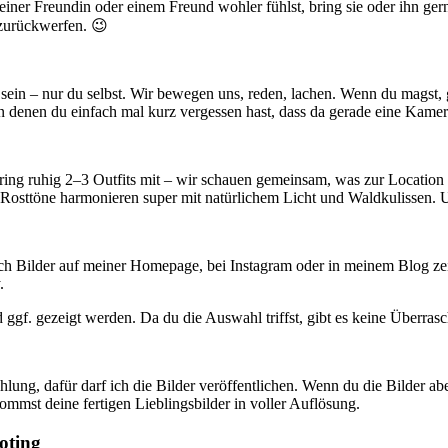
t einer Freundin oder einem Freund wohler fühlst, bring sie oder ihn g
-zurückwerfen. 😉
 sein – nur du selbst. Wir bewegen uns, reden, lachen. Wenn du magst, 
denen du einfach mal kurz vergessen hast, dass da gerade eine Kamera 
 bring ruhig 2–3 Outfits mit – wir schauen gemeinsam, was zur Locati
 Rosttöne harmonieren super mit natürlichem Licht und Waldkulissen. U
ch Bilder auf meiner Homepage, bei Instagram oder in meinem Blog zeige
.
d ggf. gezeigt werden. Da du die Auswahl triffst, gibt es keine Überra
lung, dafür darf ich die Bilder veröffentlichen. Wenn du die Bilder ab
ommst deine fertigen Lieblingsbilder in voller Auflösung.
oting